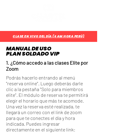
¿Aún no eres parte del CUARTEL?
Regístrate Aquí
CLASE EN VIVO DEL DÍA (6 AM HORA PERÚ)
MANUAL DE USO
PLAN SOLDADO VIP
1. ¿Cómo accedo a las clases Elite por
Zoom
Podrás hacerlo entrando al menú
"reserva online". Luego deberás darle
clic a la pestaña "Solo para miembros
elite". El módulo de reserva te permitirá
elegir el horario que más te acomode.
Una vez la reserva esté realizada, te
llegará un correo con el link de zoom
para que te conectes el día y hora
indicada. Puedes ingresar
directamente en el siguiente link: