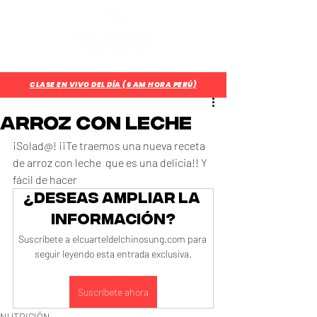
¿Aún no eres parte del CUARTEL?
Regístrate Aquí
CLASE EN VIVO DEL DÍA (6 AM HORA PERÚ)
ARROZ CON LECHE
¡Solad@! ¡¡Te traemos una nueva receta 
de arroz con leche  que es una delicia!! Y 
fácil de hacer 
¿Deseas ampliar la 
información?
Suscríbete a elcuarteldelchinosung.com para 
seguir leyendo esta entrada exclusiva.
Suscríbete ahora
NUTRICIÓN