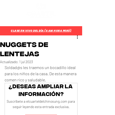
¿Aún no eres parte del CUARTEL?
Regístrate Aquí
CLASE EN VIVO DEL DÍA (6 AM HORA PERÚ)
Nuggets de
Lentejas
Actualizado:
1 jul 2023
Soldad@s les traemos un bocadillo ideal 
para los niños de la casa. De esta manera 
comen rico y saludable.
¿Deseas ampliar la 
información?
Suscríbete a elcuarteldelchinosung.com para 
seguir leyendo esta entrada exclusiva.