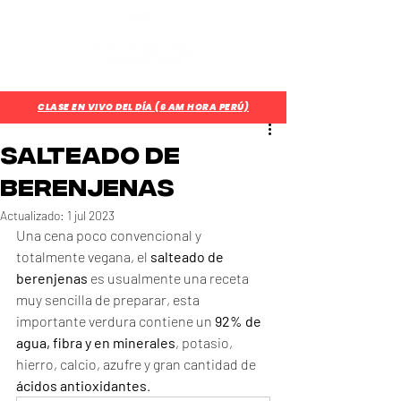
¿Aún no eres parte del CUARTEL?
Regístrate Aquí
CLASE EN VIVO DEL DÍA (6 AM HORA PERÚ)
Salteado de
berenjenas
Actualizado:
1 jul 2023
Una cena poco convencional y 
totalmente vegana, el 
salteado de 
berenjenas
 es usualmente una receta 
muy sencilla de preparar, esta 
importante verdura contiene un 
92% de 
agua, fibra y en minerales
, potasio, 
hierro, calcio, azufre y gran cantidad de 
ácidos antioxidantes
.