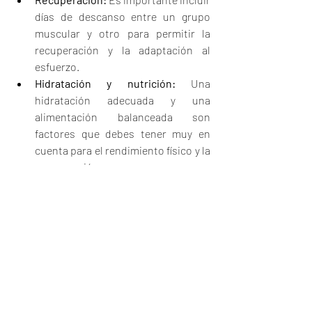
días de descanso entre un grupo 
muscular y otro para permitir la 
recuperación y la adaptación al 
esfuerzo.
Hidratación y nutrición:
 Una 
hidratación adecuada y una 
alimentación balanceada son 
factores que debes tener muy en 
cuenta para el rendimiento físico y la 
recuperación.
El entrenamiento de la resistencia en el 
hogar ofrece una alternativa accesible y 
efectiva para mejorar la capacidad física y 
promover la salud. La combinación de 
ejercicios cardiovasculares y de fuerza, 
junto con una planificación adecuada y la 
aplicación de principios de 