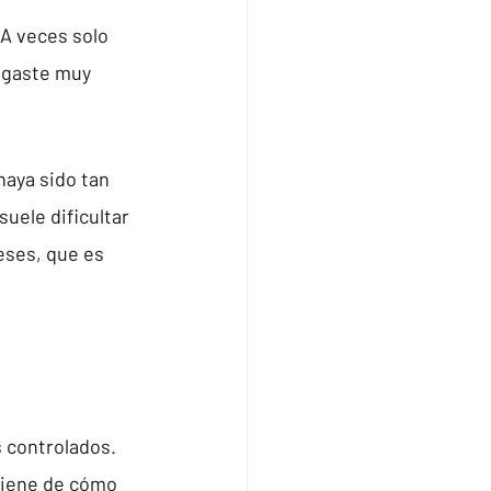
A veces solo 
egaste muy 
aya sido tan 
uele dificultar 
ses, que es 
 controlados. 
viene de cómo 