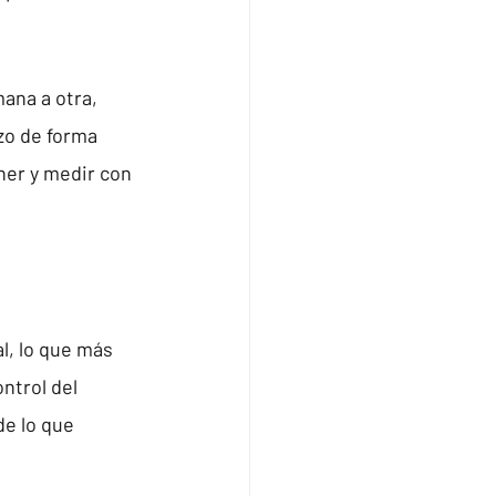
ana a otra, 
zo de forma 
ner y medir con 
l, lo que más 
ntrol del 
e lo que 