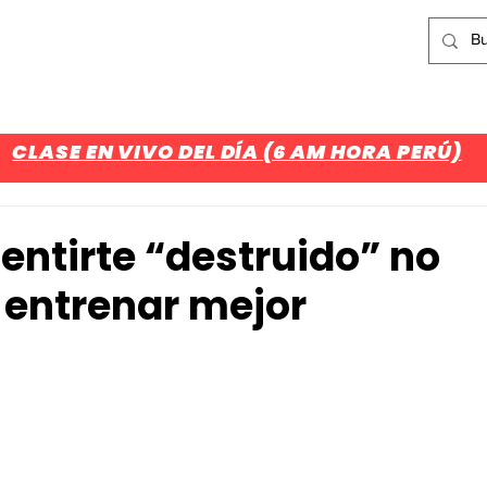
¿Aún no eres parte del CUARTEL?
Regístrate Aquí
CLASES
NOSOTROS
ASESORÍAS
BLOG
V
CLASE EN VIVO DEL DÍA (6 AM HORA PERÚ)
entirte “destruido” no
a entrenar mejor