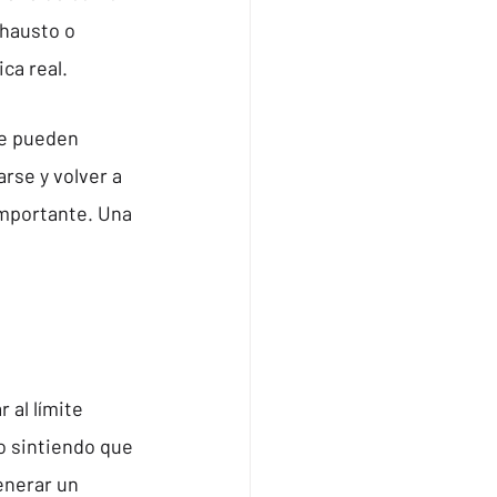
xhausto o 
ca real.
e pueden 
rse y volver a 
importante. Una 
 al límite 
o sintiendo que 
enerar un 