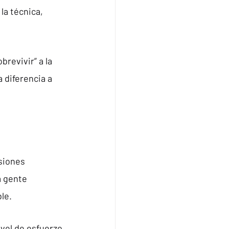
a técnica, 
revivir” a la 
 diferencia a 
siones 
 gente 
le.
vel de esfuerzo 