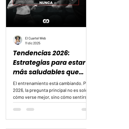
mental. En ese instante, si además de
la vol
El Cuartel Web
11 dic 2025
Tendencias 2026:
Estrategias para estar
más saludables que
nunca
El entrenamiento está cambiando. Para
2026, la pregunta principal no es solo
cómo verse mejor, sino cómo sentirse y
funcionar mejor en la vida diaria. Las
prioridades se desplazan hacia
métodos que mantengan la capacidad
del cuerpo de moverse con fuerza y