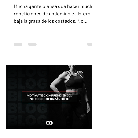
Mucha gente piensa que hacer muchas
repeticiones de abdominales laterales
baja la grasa de los costados. No
funciona así. Ese tipo de ejercicio
puede fortalecer los músculos de esa
zona, pero no hace que la grasa que
está encima se vaya solo por mover esa
parte del cuerpo. La grasa no se quema
por zonas a gusto de cada persona. El
cuerpo la usa de forma general. Cuando
empiezas a perder grasa, no decides si
sale primero de la cintura, de los brazos
o de las piernas. Eso depen