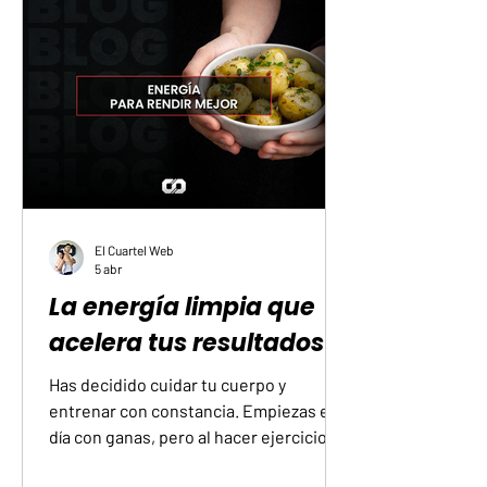
Este malestar suele ser el resultado de
una transferencia incorrecta de la
fuerza. Cuando el movimiento no se
ejecuta de manera controlada, la carga
deja de ser gestionada por los músc
El Cuartel Web
5 abr
La energía limpia que
acelera tus resultados
Has decidido cuidar tu cuerpo y
entrenar con constancia. Empiezas el
día con ganas, pero al hacer ejercicio
notas que te falta fuerza y te cuesta