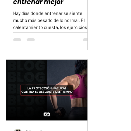
entrenar mejor
Hay días donde entrenar se siente
mucho más pesado de lo normal. El
calentamiento cuesta, los ejercicios
cansan rápido y cualquier serie parece
eterna. También existen días donde
todo fluye mejor y el cuerpo responde
con más energía. Eso hace que muchas
personas midan la calidad de un
entrenamiento por cómo se sintieron
durante la sesión. Si terminaron
agotadas, creen que trabajaron bien. Si
acabaron con algo de energía, sienten
que faltó intensidad. El problema es
que la sen