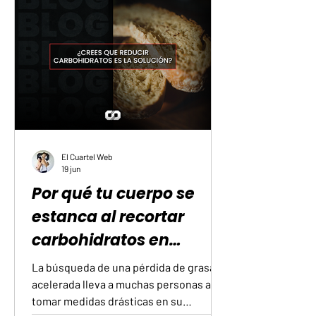
El Cuartel Web
19 jun
Por qué tu cuerpo se
estanca al recortar
carbohidratos en
exceso
La búsqueda de una pérdida de grasa
acelerada lleva a muchas personas a
tomar medidas drásticas en su