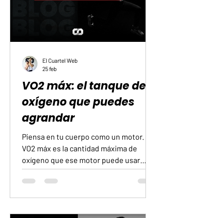
inconsciente. Si un día saltan el plan,
piensan que ya
El Cuartel Web
25 feb
VO2 máx: el tanque de
oxígeno que puedes
agrandar
Piensa en tu cuerpo como un motor. El
VO2 máx es la cantidad máxima de
oxígeno que ese motor puede usar
cuando aceleras a fondo. Más oxígeno
disponible significa que puedes
moverte con más soltura, subir
escaleras sin que tus pulmones se