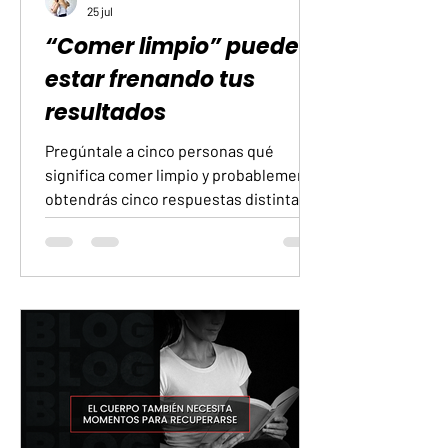
25 jul
“Comer limpio” puede
estar frenando tus
resultados
Pregúntale a cinco personas qué
significa comer limpio y probablemente
obtendrás cinco respuestas distintas.
Para alguien es eliminar el pan. Para
otro, cocinar todo en casa. Hay quien
evita cualquier alimento procesado y
quien piensa que basta con comprar
productos etiquetados como fitness.