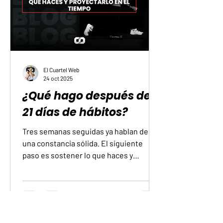
esfuerzo real que se está realizando y
de cómo se dis
El Cuartel Web
24 oct 2025
¿Qué hago después de
21 días de hábitos?
Tres semanas seguidas ya hablan de
una constancia sólida. El siguiente
paso es sostener lo que haces y
proyectarlo en el tiempo sin perder la
motivación. Define una dirección clara
Piensa, en grande, qué quieres
conseguir: salud, bienestar,
rendimiento personal, manejo del