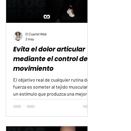
sistemas que sostienen la vitalidad
El Cuartel Web
2 may
Evita el dolor articular
mediante el control del
movimiento
El objetivo real de cualquier rutina de
fuerza es someter al tejido muscular a
un estímulo que produzca una mejora
en su resistencia o en su tamaño. Sin
embargo, es frecuente observar cómo
muchas personas terminan sus
sesiones con molestias persistentes
en los codos, los hombros o las rodillas.