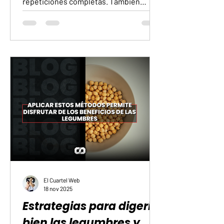
repeticiones completas. También
influye cómo te mueves, si mantienes
estabilidad, si puedes controlar cada
lado del cuerpo por separado y si tu
respiración acompaña el esfuerzo.
Cuando realizas movimientos que
mezclan carga, equilibrio, trabajo del
core y acciones unilaterales, es más
fácil ver cómo responde tu cuerpo en
situaciones normales de
entrenamiento. Estos ejercicios
ayudan a notar si hay diferencias entre
El Cuartel Web
18 nov 2025
Estrategias para digerir
bien las legumbres y