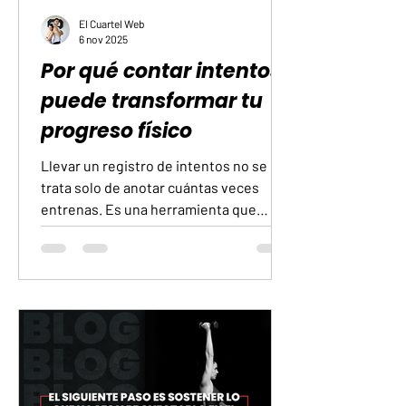
El Cuartel Web
6 nov 2025
Por qué contar intentos
puede transformar tu
progreso físico
Llevar un registro de intentos no se
trata solo de anotar cuántas veces
entrenas. Es una herramienta que
permite observar el proceso completo,
no solo los resultados. Cada intento
representa una acción concreta que
acerca a una meta, incluso cuando el
resultado no sea el esperado. En
entrenamiento físico, esto ayuda a
distinguir entre constancia y
estancamiento. Al contar los intentos,
se obtiene una visión más precisa del