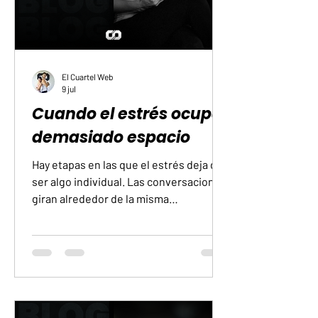
El Cuartel Web
9 jul
Cuando el estrés ocupa
demasiado espacio
Hay etapas en las que el estrés deja de
ser algo individual. Las conversaciones
giran alrededor de la misma
preocupación, las noticias mantienen la
tensión encendida y el ambiente
parece cargar un peso que se percibe
incluso en silencio. Durante esos días,
el cuerpo permanece en alerta más
tiempo del que puede sostener.