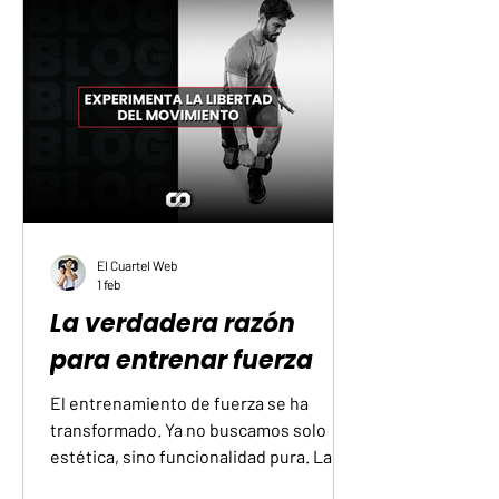
rindan o afrontar un esfuerzo extra sin
quedarte sin aire. No es un término
reservado para atletas de élite. Es
simplemente una medida de cuánto
aguanta tu sistema cuando le pides
más. Y es una de las métricas más
importantes para vivir con m
El Cuartel Web
1 feb
La verdadera razón
para entrenar fuerza
El entrenamiento de fuerza se ha
transformado. Ya no buscamos solo
estética, sino funcionalidad pura. La
ciencia actual distingue tres conceptos