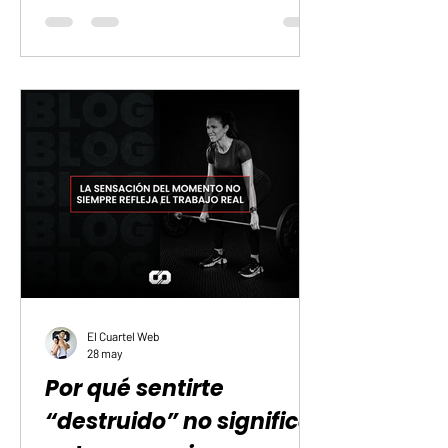
alimentación. Una de las decisiones
más comunes es retirar por completo o
recortar una parte importante de los
carbohidratos esperando ver cambios
corporales en pocos días.
El Cuartel Web
28 may
Por qué sentirte
“destruido” no significa