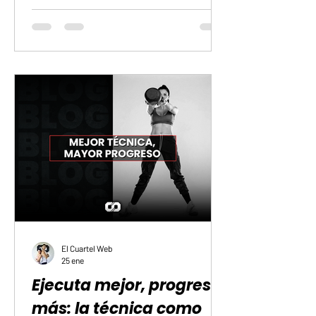
que determinan tu calidad de vida:
pérdida de masa muscular, fuerza y
potencia. De estos, la pérdida de fuerza
y potencia impacta más tu capacidad
para vivir sin ayuda que el simple
tamaño de tus músculos. El cerebro
dirige el movimiento Cuando empiezas
a levantar pesas, las primeras mejoras
no son musculares, sino neurológicas.
Tu s
El Cuartel Web
25 ene
Ejecuta mejor, progresa
más: la técnica como