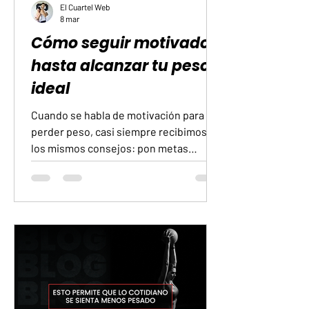
El Cuartel Web
8 mar
Cómo seguir motivado
hasta alcanzar tu peso
ideal
Cuando se habla de motivación para
perder peso, casi siempre recibimos
los mismos consejos: pon metas
pequeñas, date un capricho de vez en
cuando, visualiza tu yo del futuro. Son
útiles, pero a menudo fallan porque no
abordan los problemas de raíz. La
motivación no se pierde por pereza, se
pierde por causas más profundas que
rara vez se mencionan. Quienes luchan
contra la balanza suelen tener una
mentalidad perfeccionista