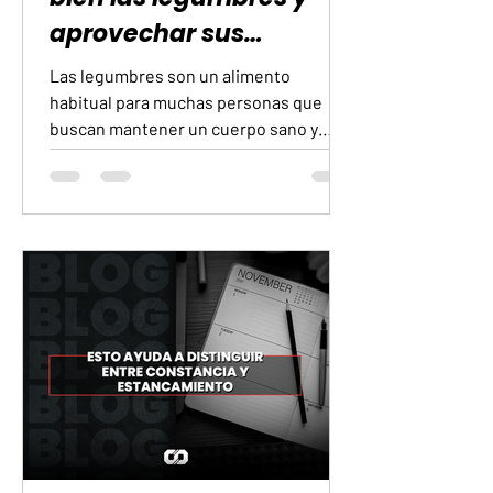
aprovechar sus
nutrientes
Las legumbres son un alimento
habitual para muchas personas que
buscan mantener un cuerpo sano y
activo. Su perfil nutricional las hace
valiosas, pero algunas personas
experimentan incomodidad después de
consumirlas. Este malestar no es una
señal para evitarlas, sino una
oportunidad para aprender a
prepararlas y consumirlas de manera
que tu sistema digestivo las reciba
mejor.