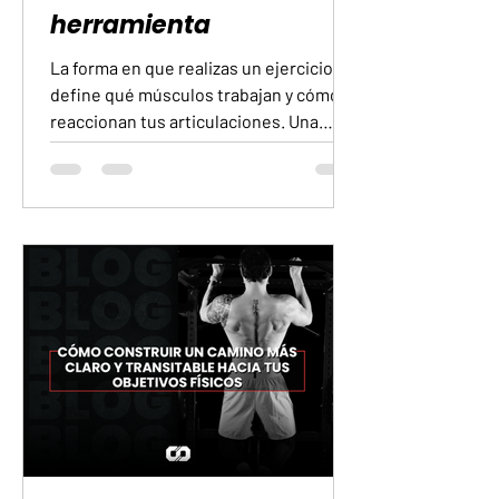
herramienta
La forma en que realizas un ejercicio
define qué músculos trabajan y cómo
reaccionan tus articulaciones. Una
ejecución depurada reduce la
probabilidad de lesiones, aumenta la
eficiencia del entrenamiento y permite
una progresión sostenida. Considerar
la técnica como parte habitual del
entrenamiento protege tu continuidad
y tu salud. Cómo practicarla
correctamente Empieza con cargas
bajas. Repetir el movimiento con poco
peso facilita la adquisición del patrón.
Prioriza el ritm