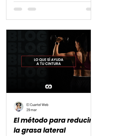
mantener el ritmo. Cuando la comida no
acompaña, el entrenamiento se hace
más duro y la recuperación tarda más.
Para rendir mejor, conviene incluir
fuentes de hidratos de carbono de
digestión más lenta. Ayudan a tener
energía durante el día y a llegar en
mejores condiciones a cada sesión.
También pueden ayudarte a evitar esa
sensaci
El Cuartel Web
29 mar
El método para reducir
la grasa lateral