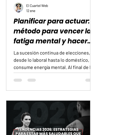
El Cuartel Web
12 ene
Planificar para actuar: El
método para vencer la
fatiga mental y hacer
ejercicio
La sucesión continua de elecciones,
desde lo laboral hasta lo doméstico,
consume energía mental. Al final de la
jornada, es común sentir que esa
capacidad para decidir se ha reducido
notablemente. Esto tiene un efecto
directo y medible en la regularidad con
la que realizamos actividad física. El
peso de las decisiones previas al
entrenamiento El momento previsto
para el ejercicio suele coincidir con
períodos de menor disponibilidad