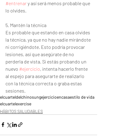
#entrenar
 y así será menos probable que 
lo olvides.
5. Mantén la técnica
Es probable que estando en casa olvides 
la técnica, ya que no hay nadie mirándote 
ni corrigiéndote. Esto podría provocar 
lesiones, así que asegúrate de no 
perderla de vista. Si estás probando un 
nuevo 
#ejercicio
, intenta hacerlo frente 
al espejo para asegurarte de realizarlo 
con la técnica correcta o graba estas 
sesiones.
elcuarteldelchinosung
ejercicioencasa
estilo de vida
elcuartel
exercise
HÁBITOS SALUDABLES