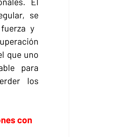
nales. El 
gular, se 
uerza y ​​
uperación 
l que uno 
ble para 
rder los 
ones con 