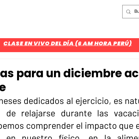
¿Aún no eres parte del CUARTEL?
Regístrate Aquí
CLASES
NOSOTROS
ASESORÍAS
BLOG
V
CLASE EN VIVO DEL DÍA (6 AM HORA PERÚ)
ias para un diciembre ac
e
ses dedicados al ejercicio, es natu
 de relajarse durante las vacaci
emos comprender el impacto que e
 en nuestro físico, en la alimen