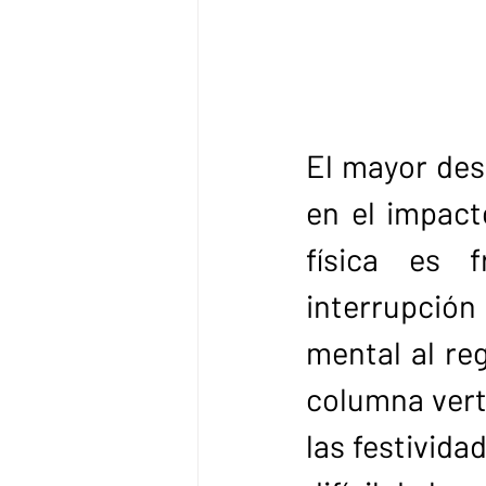
El mayor desa
en el impacto
física es 
interrupción 
mental al reg
columna verte
las festivida