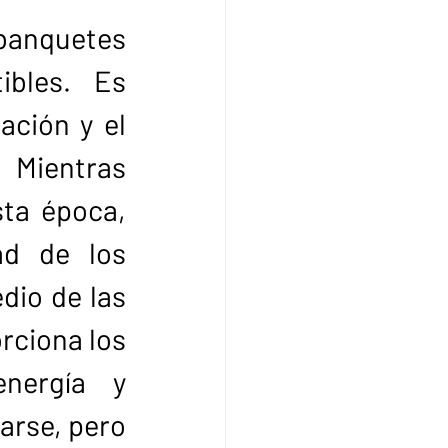
anquetes 
ibles. Es 
ción y el 
ientras 
ta época, 
d de los 
io de las 
rciona los 
nergía y 
arse, pero 