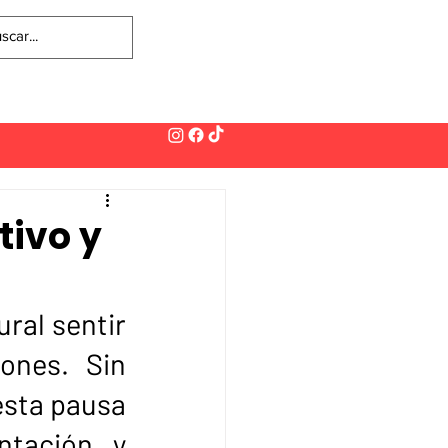
Ingresa
IP
PRESENCIAL
tivo y
ral sentir 
ones. Sin 
sta pausa 
tación y 