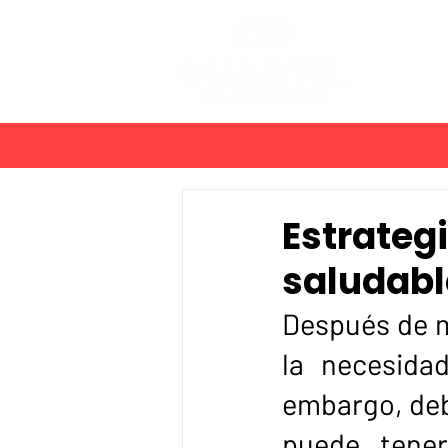
PLANES
Estrateg
saludabl
Después de me
la necesidad
embargo, deb
puede tener