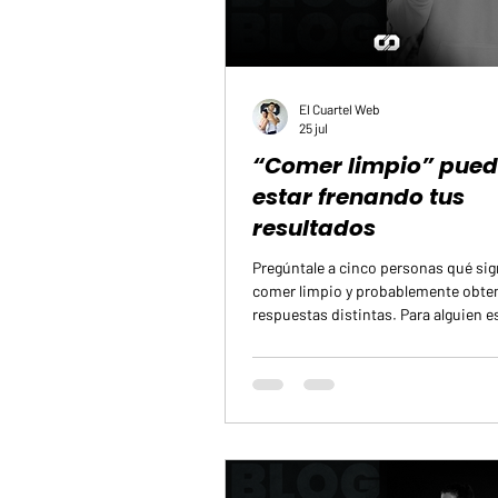
El Cuartel Web
25 jul
“Comer limpio” pue
estar frenando tus
resultados
Pregúntale a cinco personas qué sig
comer limpio y probablemente obte
respuestas distintas. Para alguien es
pan. Para otro, cocinar todo en casa
evita cualquier alimento procesado 
piensa que basta con comprar prod
etiquetados como fitness.