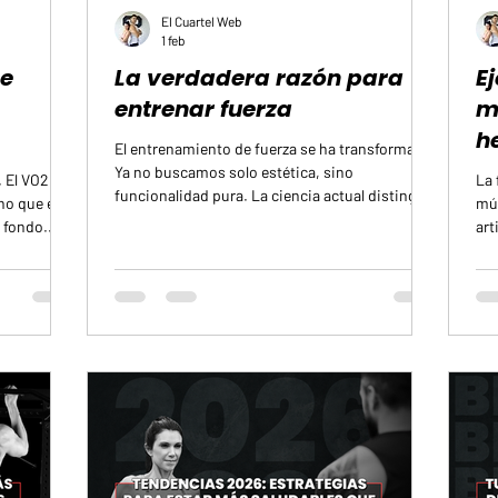
El Cuartel Web
1 feb
de
La verdadera razón para
E
entrenar fuerza
m
h
El entrenamiento de fuerza se ha transformado.
Ya no buscamos solo estética, sino
 El VO2
La 
funcionalidad pura. La ciencia actual distingue
no que ese
mús
tres conceptos que determinan tu calidad de
 fondo.
art
vida: pérdida de masa muscular, fuerza y
ue puedes
la 
potencia. De estos, la pérdida de fuerza y
leras sin
efi
potencia impacta más tu capacidad para vivir
tar un
pro
sin ayuda que el simple tamaño de tus
. No es un
com
músculos. El cerebro dirige el movimiento
te. Es
tu 
Cuando empiezas a levantar pesas, las
aguanta tu
cor
primeras mejoras no son musculares, sino
na de las
Rep
neurológicas. Tu s
r con m
adq