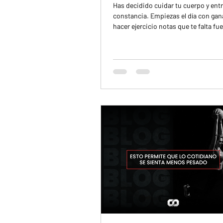
Has decidido cuidar tu cuerpo y ent
constancia. Empiezas el día con gana
hacer ejercicio notas que te falta fue
cuesta mantener el ritmo. Cuando l
acompaña, el entrenamiento se hac
y la recuperación tarda más. Para re
conviene incluir fuentes de hidratos
carbono de digestión más lenta. Ayu
energía durante el día y a llegar en m
condiciones a cada sesión. Tambié
ayudarte a evitar esa sensaci