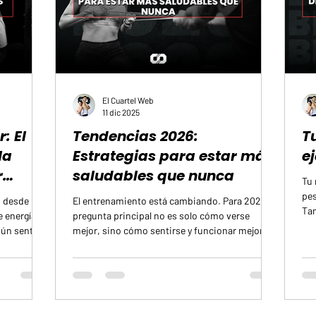
El Cuartel Web
11 dic 2025
: El
Tendencias 2026:
T
la
Estrategias para estar más
e
r
saludables que nunca
Tu 
pes
 desde lo
El entrenamiento está cambiando. Para 2026, la
Tam
e energía
pregunta principal no es solo cómo verse
est
mún sentir
mejor, sino cómo sentirse y funcionar mejor en
cue
a reducido
la vida diaria. Las prioridades se desplazan
aco
irecto y
hacia métodos que mantengan la capacidad del
mov
 realizamos
cuerpo de moverse con fuerza y libertad a lo
tra
siones
largo de los años. Estas son las direcciones que
fác
o previsto
darán forma al movimiento físico en el futuro
sit