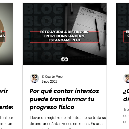
 períodos de
inmediato: La fuerza como base de la
eje
 instante,
autonomía El desarrollo muscular se orienta
ent
hacia la utilidad práctica para la
El Cuartel Web
6 nov 2025
rir
Por qué contar intentos
¿
puede transformar tu
d
entes
progreso físico
Tre
con
tual para
Llevar un registro de intentos no se trata solo
sos
ener un
de anotar cuántas veces entrenas. Es una
tie