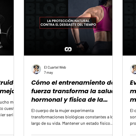
El Cuartel Web
7 may
truido”
Cómo el entrenamiento de
Ev
 mejor
fuerza transforma la salud
m
hormonal y física de la
m
 mucho más
mujer
to cuesta,
El cuerpo de la mujer experimenta
El 
ier serie
transformaciones biológicas constantes a lo
som
s donde
largo de su vida. Mantener un estado físico
pro
de con más
óptimo requiere entender que la salud no
tam
onas midan
depende únicamente de la ausencia de
có