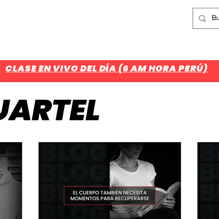
¿Aún no eres parte del CUARTEL?
Regístrate Aquí
CLASES
NOSOTROS
ASESORÍAS
BLOG
V
CLASE EN VIVO DEL DÍA (6 AM HORA PERÚ)
UARTEL