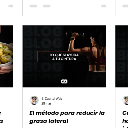
 cómo se
enfermedades, sino de la capacidad del
con
inaron
organismo para resistir el paso del tiempo. En
hom
 Si
este sentido, el entrenamiento de fuerza se
el 
n que faltó
posiciona como el recurso más efectivo para
la 
n
asegurar una calidad de vida superior,
de 
actuando directamente sobre los sistemas que
ges
sostienen la vitalidad
El Cuartel Web
29 mar
e
El método para reducir la
C
os
grasa lateral
h