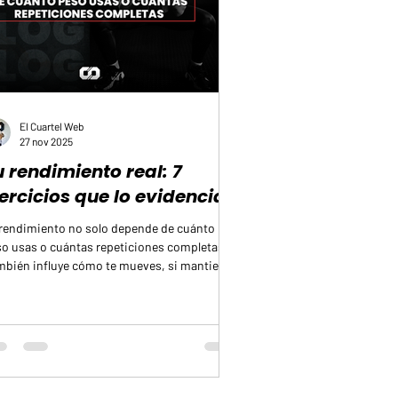
El Cuartel Web
27 nov 2025
u rendimiento real: 7
jercicios que lo evidencian
rendimiento no solo depende de cuánto
o usas o cuántas repeticiones completas.
bién influye cómo te mueves, si mantienes
abilidad, si puedes controlar cada lado del
rpo por separado y si tu respiración
mpaña el esfuerzo. Cuando realizas
imientos que mezclan carga, equilibrio,
bajo del core y acciones unilaterales, es más
il ver cómo responde tu cuerpo en
uaciones normales de entrenamiento. Estos