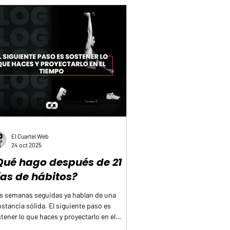
rcicios ayudan a notar si hay diferencias
re
El Cuartel Web
24 oct 2025
Qué hago después de 21
ías de hábitos?
s semanas seguidas ya hablan de una
stancia sólida. El siguiente paso es
tener lo que haces y proyectarlo en el
mpo sin perder la motivación. Define una