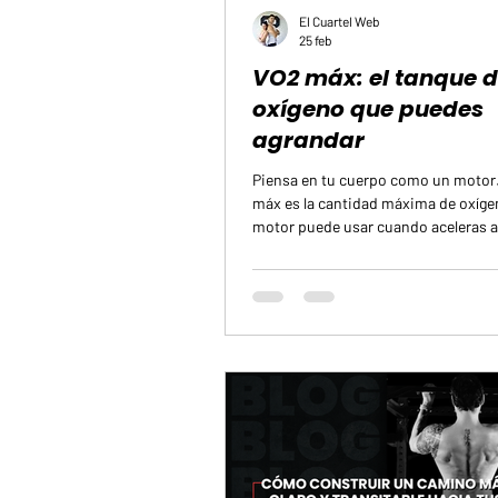
El Cuartel Web
25 feb
VO2 máx: el tanque 
oxígeno que puedes
agrandar
Piensa en tu cuerpo como un motor.
máx es la cantidad máxima de oxíge
motor puede usar cuando aceleras a
Más oxígeno disponible significa q
moverte con más soltura, subir esca
que tus pulmones se rindan o afron
esfuerzo extra sin quedarte sin aire
término reservado para atletas de éli
simplemente una medida de cuánto 
sistema cuando le pides más. Y es u
métricas más importantes para vivi