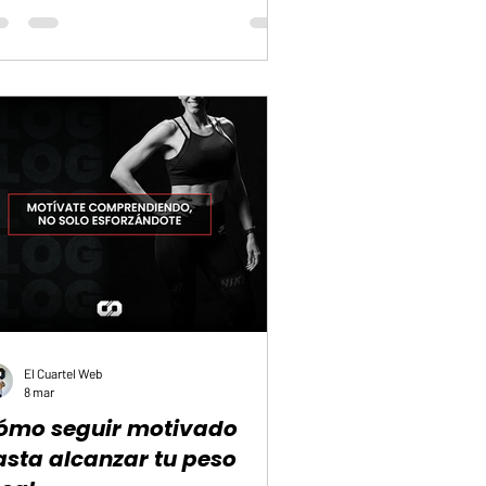
 molestias persistentes en los codos, los
bros o las rodillas. Este malestar suele ser
resultado de una transferencia incorrecta de
fuerza. Cuando el movimiento no se ejecuta
manera controlada, la carga deja de ser
tionada por los músc
El Cuartel Web
8 mar
ómo seguir motivado
asta alcanzar tu peso