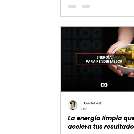
la calidad de un entrenamiento por
sintieron durante la sesión. Si term
agotadas, creen que trabajaron bien.
acabaron con algo de energía, siente
intensidad. El problema es que la se
El Cuartel Web
5 abr
La energía limpia qu
acelera tus resultad