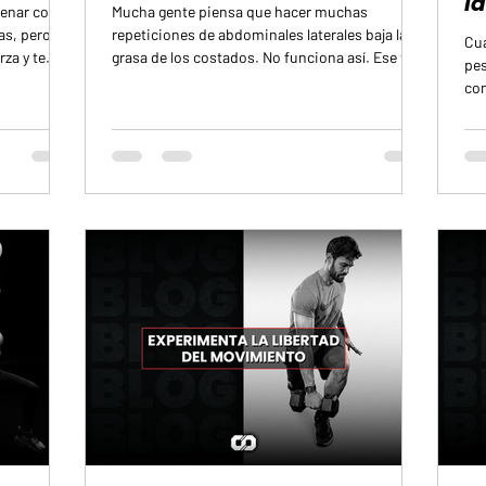
i
renar con
Mucha gente piensa que hacer muchas
s, pero al
repeticiones de abdominales laterales baja la
Cua
rza y te
grasa de los costados. No funciona así. Ese tipo
pes
a comida no
de ejercicio puede fortalecer los músculos de
con
e más duro
esa zona, pero no hace que la grasa que está
cap
ndir mejor,
encima se vaya solo por mover esa parte del
fut
 de
cuerpo. La grasa no se quema por zonas a
no 
dan a tener
gusto de cada persona. El cuerpo la usa de
mot
ejores
forma general. Cuando empiezas a perder
por
n pueden
grasa, no decides si sale primero de la cintura,
men
de los brazos o de las piernas. Eso depen
sue
inc
que