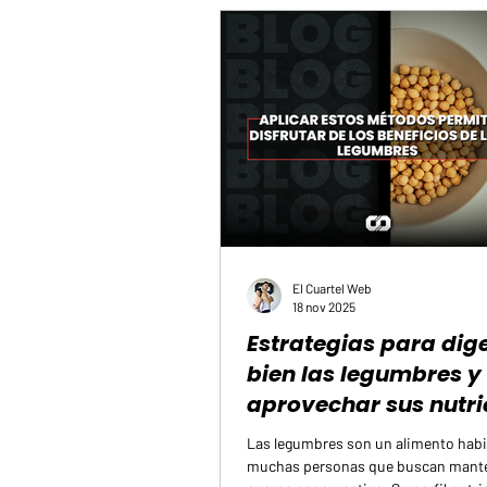
para el ejercicio suele coincidir con
menor disponibilidad mental. En ese
si además de la vol
El Cuartel Web
18 nov 2025
Estrategias para dige
bien las legumbres y
aprovechar sus nutri
Las legumbres son un alimento habi
muchas personas que buscan mant