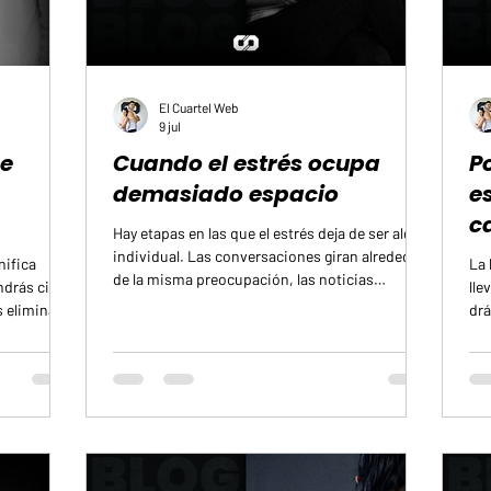
El Cuartel Web
9 jul
de
Cuando el estrés ocupa
P
demasiado espacio
e
c
Hay etapas en las que el estrés deja de ser algo
individual. Las conversaciones giran alrededor
nifica
La 
de la misma preocupación, las noticias
ndrás cinco
lle
mantienen la tensión encendida y el ambiente
 eliminar el
drá
parece cargar un peso que se percibe incluso
. Hay quien
dec
en silencio. Durante esos días, el cuerpo
y quien
com
permanece en alerta más tiempo del que puede
uctos
los
sostener.
cor