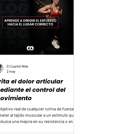
El Cuartel Web
2 may
ita el dolor articular
ediante el control del
ovimiento
objetivo real de cualquier rutina de fuerza es
eter al tejido muscular a un estímulo que
duzca una mejora en su resistencia o en su
año. Sin embargo, es frecuente observar
mo muchas personas terminan sus sesiones