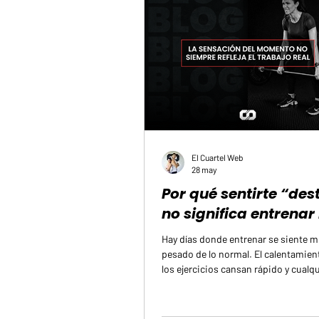
El Cuartel Web
28 may
Por qué sentirte “des
no significa entrenar
Hay días donde entrenar se siente
pesado de lo normal. El calentamien
los ejercicios cansan rápido y cualqu
parece eterna. También existen día
todo fluye mejor y el cuerpo respon
energía. Eso hace que muchas pers