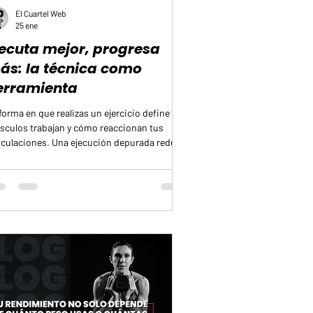
El Cuartel Web
25 ene
jecuta mejor, progresa
ás: la técnica como
erramienta
forma en que realizas un ejercicio define qué
culos trabajan y cómo reaccionan tus
iculaciones. Una ejecución depurada reduce
probabilidad de lesiones, aumenta la
ciencia del entrenamiento y permite una
gresión sostenida. Considerar la técnica
o parte habitual del entrenamiento protege
continuidad y tu salud. Cómo practicarla
rectamente Empieza con cargas bajas.
etir el movimiento con poco peso facilita la
uisición del patrón. Prioriza el ritm