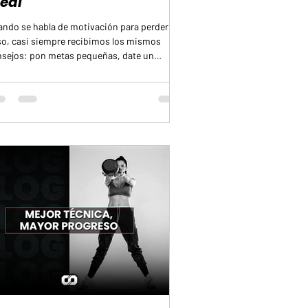
deal
ndo se habla de motivación para perder
o, casi siempre recibimos los mismos
sejos: pon metas pequeñas, date un
richo de vez en cuando, visualiza tu yo del
uro. Son útiles, pero a menudo fallan porque
abordan los problemas de raíz. La
ivación no se pierde por pereza, se pierde
 causas más profundas que rara vez se
cionan. Quienes luchan contra la balanza
len tener una mentalidad perfeccionista
onsciente. Si un día saltan el plan, piensan
 ya