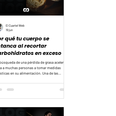
El Cuartel Web
19 jun
or qué tu cuerpo se
stanca al recortar
arbohidratos en exceso
búsqueda de una pérdida de grasa acelerada
va a muchas personas a tomar medidas
sticas en su alimentación. Una de las
isiones más comunes es retirar por
pleto o recortar una parte importante de
 carbohidratos esperando ver cambios
porales en pocos días.