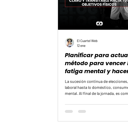
El Cuartel Web
12 ene
Planificar para actuar
método para vencer 
fatiga mental y hace
ejercicio
La sucesión continua de elecciones,
laboral hasta lo doméstico, consum
mental. Al final de la jornada, es co
que esa capacidad para decidir se h
notablemente. Esto tiene un efecto d
medible en la regularidad con la que
actividad física. El peso de las deci
previas al entrenamiento El moment